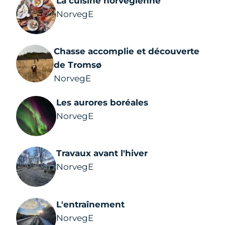
La cuisine norvégienne
NorvegE
Chasse accomplie et découverte
de Tromsø
NorvegE
Les aurores boréales
NorvegE
Travaux avant l'hiver
NorvegE
L'entraînement
NorvegE