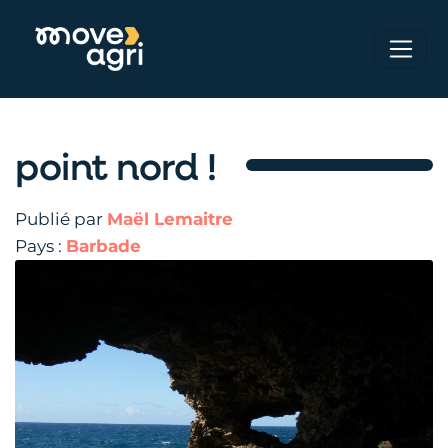
point nord !
Publié par
Maël Lemaitre
Pays :
Barbade