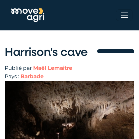
Harrison's cave
Publié par
Maël Lemaitre
Pays :
Barbade