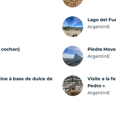
Lago del Fu
ArgentinE
 cochon)
Piedra Move
ArgentinE
ine à base de dulce de
Visite a la f
Pedro »
ArgentinE