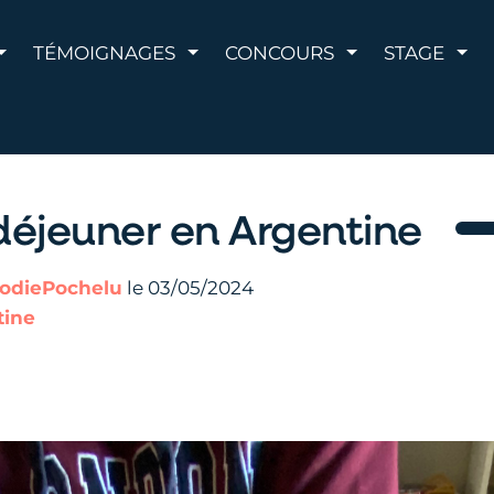
AFFICHER LE MENU
AFFICHER LE MENU
AFFICHER LE 
AFF
TÉMOIGNAGES
CONCOURS
STAGE
 déjeuner en Argentine
lodiePochelu
le 03/05/2024
tine