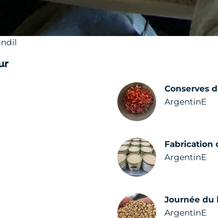
andil
ur
Conserves d
ArgentinE
Fabrication 
ArgentinE
Journée du 
ArgentinE