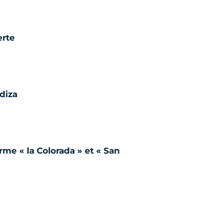
erte
diza
erme « la Colorada » et « San