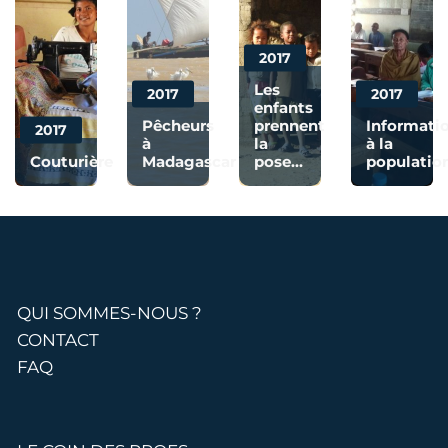
2017
Les
2017
2017
enfants
Pêcheurs
prennent
Informati
2017
à
la
à la
Couturière
Madagascar
pose...
populatio
QUI SOMMES-NOUS ?
CONTACT
FAQ