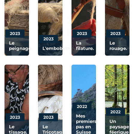
2023
2023
2023
2023
Le
La
Le
peignage.
L'embobinage.
filature.
rouage.
2022
2022
Mes
2023
2023
premiers
Un
Le
Le
pas en
paysage
tissage.
Tricotage.
Suisse
féerique