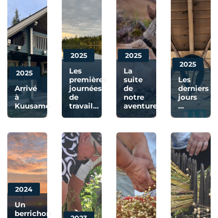
2025
2025
2025
Les
La
2025
premières
suite
Les
Arrivé
journées
de
derniers
à
de
notre
jours
Kuusamo
travail…
aventure
…
2024
Un
berrichon
2023