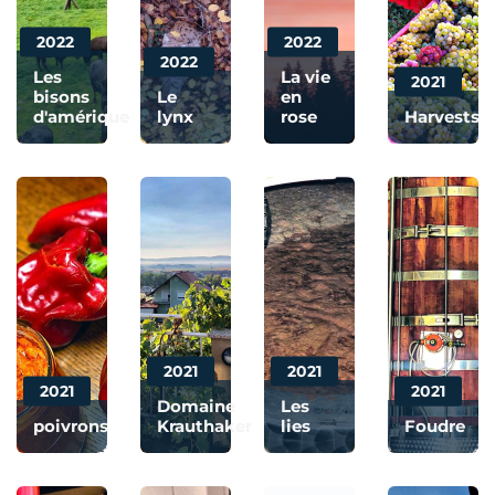
2022
2022
2022
Les
La vie
2021
bisons
Le
en
d'amérique
lynx
rose
Harvests
2021
2021
2021
2021
Domaine
Les
poivrons
Krauthaker
lies
Foudre