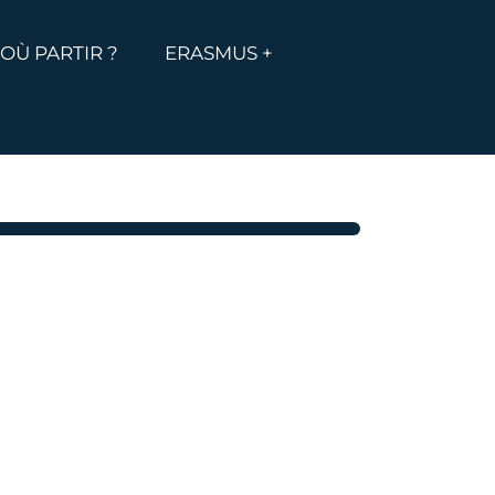
MENU
ICHER LE MENU
OÙ PARTIR ?
ERASMUS +