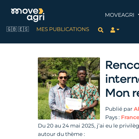
MOVEAGRI
🇬🇧
🇪🇸
MES PUBLICATIONS
Rechercher
Renco
intern
Mon r
Publié par
A
Pays :
Franc
Du 20 au 24 mai 2025, j’ai eu le privilè
autour du thème :