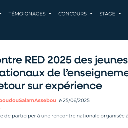
AFFICHER LE MENU
AFFICHER LE MENU
AFFICHER LE 
AFF
TÉMOIGNAGES
CONCOURS
STAGE
ntre RED 2025 des jeunes
ationaux de l’enseigneme
etour sur expérience
boudouSalamAssebou
le 25/06/2025
e
ge de participer à une rencontre nationale organisée à F