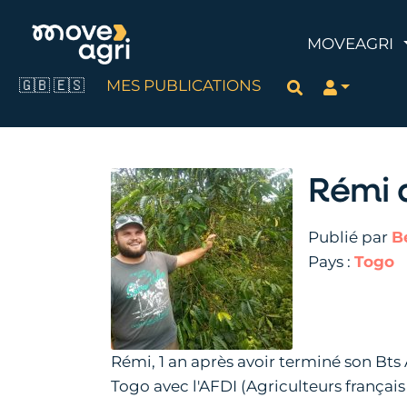
MOVEAGRI
🇬🇧
🇪🇸
MES PUBLICATIONS
Rechercher
Rémi 
Publié par
B
Pays :
Togo
Rémi, 1 an après avoir terminé son Bts A
Togo avec l'AFDI (Agriculteurs françai