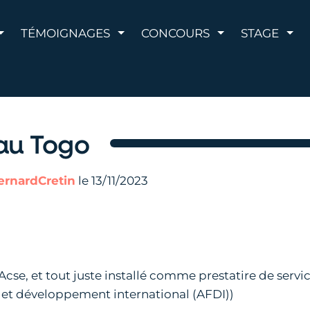
AFFICHER LE MENU
AFFICHER LE MENU
AFFICHER LE 
AFF
TÉMOIGNAGES
CONCOURS
STAGE
au Togo
ernardCretin
le 13/11/2023
cse, et tout juste installé comme prestatire de service
s et développement international (AFDI))