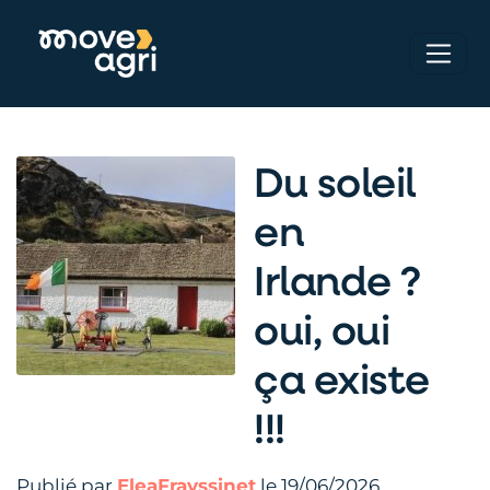
Du soleil
en
Irlande ?
oui, oui
ça existe
!!!
Publié par
EleaFrayssinet
le 19/06/2026