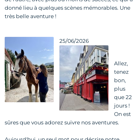
donné lieu à quelques scènes mémorables. Une
très belle aventure !
25/06/2026
Allez,
tenez
bon,
plus
que 22
jours !
On est
sûres que vous adorez suivre nos aventures.
Aujourd'hui, un seul mot pour décrire notre