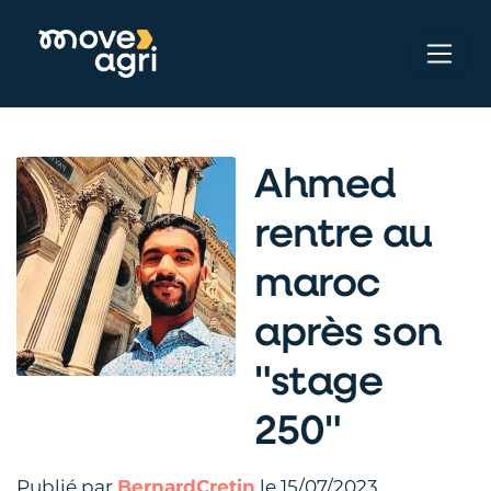
Ahmed
rentre au
maroc
après son
"stage
250"
Publié par
BernardCretin
le 15/07/2023