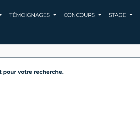
AFFICHER LE MENU
AFFICHER LE MENU
AFFICHER LE 
AFF
TÉMOIGNAGES
CONCOURS
STAGE
at pour votre recherche.