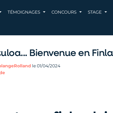
AFFICHER LE MENU
AFFICHER LE MENU
AFFICHER LE 
AFF
TÉMOIGNAGES
CONCOURS
STAGE
uloa... Bienvenue en Finla
olangeRolland
le 01/04/2024
nde