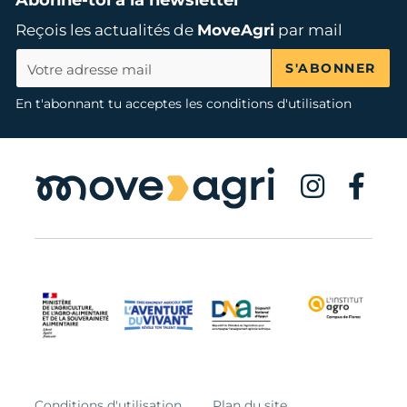
Abonne-toi à la newsletter
Reçois les actualités de
MoveAgri
par mail
S'ABONNER
En t'abonnant tu acceptes les conditions d'utilisation
Conditions d'utilisation
Plan du site