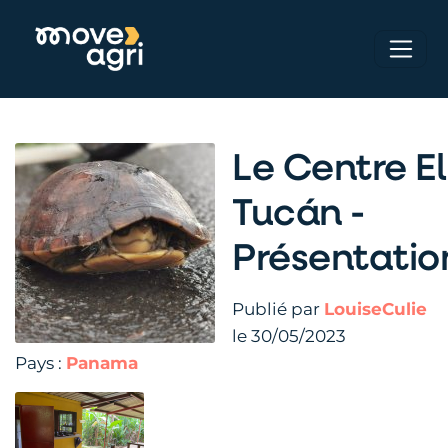
Le Centre El
Tucán -
Présentatio
Publié par
LouiseCulie
le 30/05/2023
Pays :
Panama