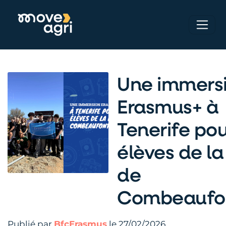
Une immers
Erasmus+ à
Tenerife pou
élèves de l
de
Combeaufo
Publié par
BfcErasmus
le 27/02/2026