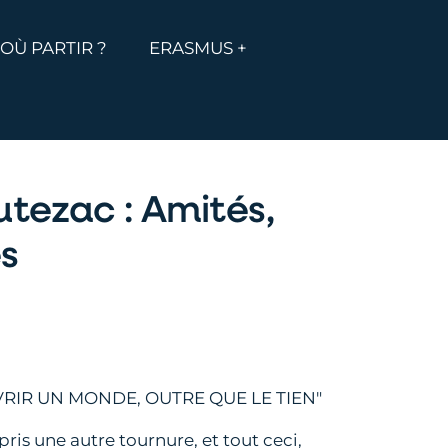
MENU
ICHER LE MENU
OÙ PARTIR ?
ERASMUS +
tezac : Amités,
s
RIR UN MONDE, OUTRE QUE LE TIEN"
is une autre tournure, et tout ceci,