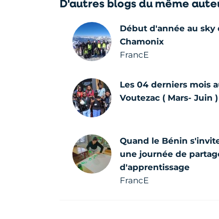
D'autres blogs du même aute
Début d'année au sky 
Chamonix
FrancE
Les 04 derniers mois a
Voutezac ( Mars- Juin )
Quand le Bénin s'invit
une journée de partage
d'apprentissage
FrancE