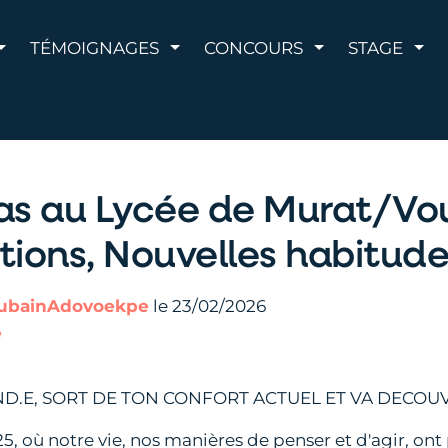
AFFICHER LE MENU
AFFICHER LE MENU
AFFICHER LE 
AFF
TÉMOIGNAGES
CONCOURS
STAGE
as au Lycée de Murat/Vou
tions, Nouvelles habitude
ubainAdovoekpe
le 23/02/2026
e
D.E, SORT DE TON CONFORT ACTUEL ET VA DECOUV
où notre vie, nos manières de penser et d'agir, ont pr