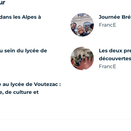
ur
dans les Alpes à
Journée Brés
FrancE
u sein du lycée de
Les deux pre
découvertes 
FrancE
e au lycée de Voutezac :
, de culture et