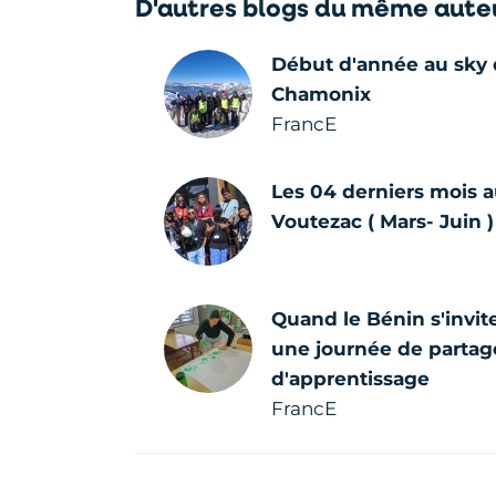
D'autres blogs du même aute
Début d'année au sky 
Chamonix
FrancE
Les 04 derniers mois a
Voutezac ( Mars- Juin )
Quand le Bénin s'invit
une journée de partage
d'apprentissage
FrancE