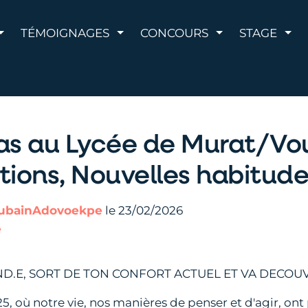
AFFICHER LE MENU
AFFICHER LE MENU
AFFICHER LE 
AFF
TÉMOIGNAGES
CONCOURS
STAGE
as au Lycée de Murat/Vou
tions, Nouvelles habitude
ubainAdovoekpe
le 23/02/2026
e
D.E, SORT DE TON CONFORT ACTUEL ET VA DECOUV
où notre vie, nos manières de penser et d'agir, ont pr