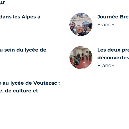
ur
dans les Alpes à
Journée Brés
FrancE
u sein du lycée de
Les deux pre
découvertes 
FrancE
e au lycée de Voutezac :
, de culture et