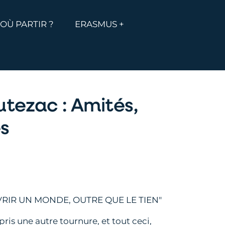
MENU
ICHER LE MENU
OÙ PARTIR ?
ERASMUS +
tezac : Amités,
s
RIR UN MONDE, OUTRE QUE LE TIEN"
is une autre tournure, et tout ceci,