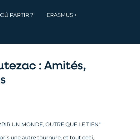
MENU
ICHER LE MENU
OÙ PARTIR ?
ERASMUS +
tezac : Amités,
s
RIR UN MONDE, OUTRE QUE LE TIEN"
is une autre tournure, et tout ceci,