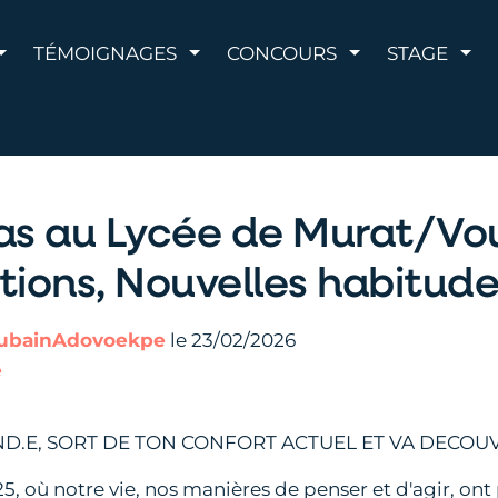
AFFICHER LE MENU
AFFICHER LE MENU
AFFICHER LE 
AFF
TÉMOIGNAGES
CONCOURS
STAGE
as au Lycée de Murat/Vou
tions, Nouvelles habitude
ubainAdovoekpe
le 23/02/2026
e
D.E, SORT DE TON CONFORT ACTUEL ET VA DECOUV
où notre vie, nos manières de penser et d'agir, ont pr