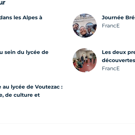
ur
dans les Alpes à
Journée Brés
FrancE
u sein du lycée de
Les deux pre
découvertes 
FrancE
e au lycée de Voutezac :
, de culture et