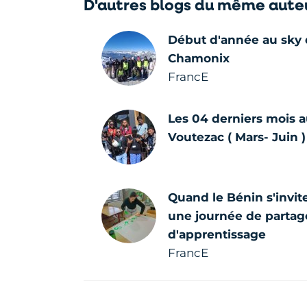
D'autres blogs du même aute
Début d'année au sky 
Chamonix
FrancE
Les 04 derniers mois a
Voutezac ( Mars- Juin )
Quand le Bénin s'invit
une journée de partage
d'apprentissage
FrancE