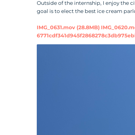
Outside of the internship, I enjoy the c
goal is to elect the best ice cream parl
IMG_0631.mov (28.8MB)
IMG_0620.mo
6771cdf341d945f2868278c3db975eb