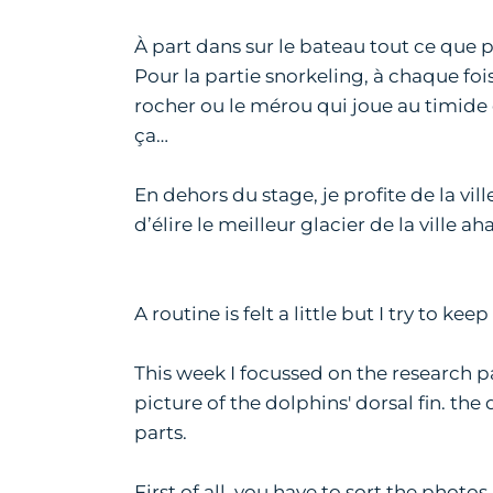
À part dans sur le bateau tout ce que p
Pour la partie snorkeling, à chaque fo
rocher ou le mérou qui joue au timide
ça…
En dehors du stage, je profite de la vil
d’élire le meilleur glacier de la ville a
A routine is felt a little but I try to ke
This week I focussed on the research pa
picture of the dolphins' dorsal fin. the
parts.
First of all, you have to sort the pho