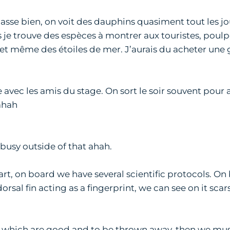
asse bien, on voit des dauphins quasiment tout les jo
is je trouve des espèces à montrer aux touristes, pou
 et même des étoiles de mer. J’aurais du acheter une
le avec les amis du stage. On sort le soir souvent pour 
hahah
ep busy outside of that ahah.
rt, on board we have several scientific protocols. On
 dorsal fin acting as a fingerprint, we can see on it s
tos, which are good and to be thrown away, then we mus