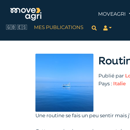
MOVEAGRI
🇬🇧
🇪🇸
MES PUBLICATIONS
Rechercher
Routin
Publié par
L
Pays :
Italie
Une routine se fais un peu sentir mais