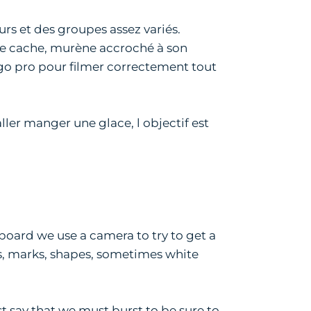
urs et des groupes assez variés.
lpe cache, murène accroché à son
 go pro pour filmer correctement tout
aller manger une glace, l objectif est
 board we use a camera to try to get a
cars, marks, shapes, sometimes white
t say that we must burst to be sure to