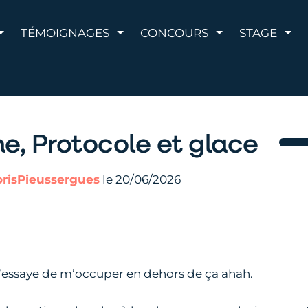
AFFICHER LE MENU
AFFICHER LE MENU
AFFICHER LE 
AFF
TÉMOIGNAGES
CONCOURS
STAGE
e, Protocole et glace
orisPieussergues
le 20/06/2026
 j’essaye de m’occuper en dehors de ça ahah.