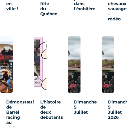
en
fête
dans
chevaux
ville !
du
l'érablière
sauvage
Québec
-
rodéo
Démonstration
L'histoire
Dimanche
Dimanc
de
de
5
5
Barrel
deux
Juillet
Juillet
racing
débutants
2026
au