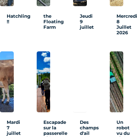
Hatchling
the
Jeudi
Mercred
!!
Floating
9
8
Farm
juillet
Juillet
2026
Mardi
Escapade
Des
Un
7
sur la
champs
robot
juillet
passerelle
d'ail
vu du