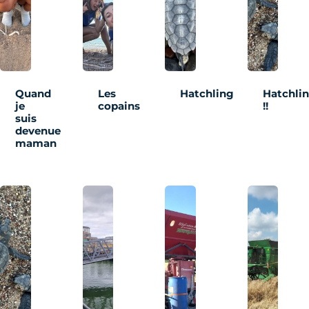
Quand
Les
Hatchling
Hatchli
je
copains
!!
suis
devenue
maman