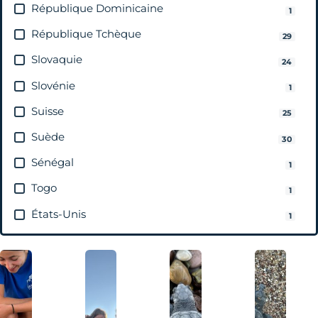
République Dominicaine
1
République Tchèque
29
Slovaquie
24
Slovénie
1
Suisse
25
Suède
30
Sénégal
1
Togo
1
États-Unis
1