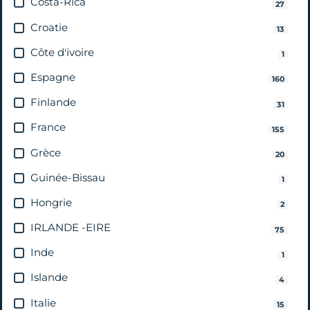
Costa-Rica
27
Croatie
13
Côte d'ivoire
1
Espagne
160
Finlande
31
France
155
Grèce
20
Guinée-Bissau
1
Hongrie
2
IRLANDE -EIRE
75
Inde
1
Islande
4
Italie
15