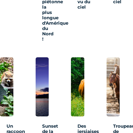
piétonne
vu du
ciel
la
ciel
plus
longue
d'Amérique
du
Nord
!
Un
Sunset
Des
Troupea
raccoon
de la
jersiaises
de