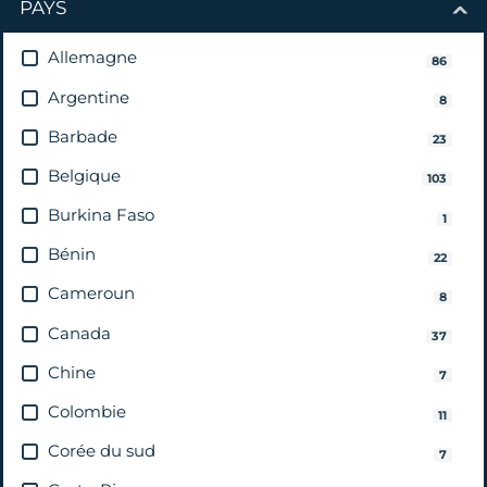
PAYS
Allemagne
86
Argentine
8
Barbade
23
Belgique
103
Burkina Faso
1
Bénin
22
Cameroun
8
Canada
37
Chine
7
Colombie
11
Corée du sud
7