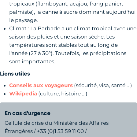
tropicaux (flamboyant, acajou, frangipanier,
palmiste), la canne à sucre dominant aujourd'hui
le paysage.
Climat : La Barbade a un climat tropical avec une
saison des pluies et une saison sèche. Les
températures sont stables tout au long de
l'année (27 à 30°). Toutefois, les précipitations
sont importantes.
Liens utiles
Conseils aux voyageurs
(sécurité, visa, santé... )
Wikipedia
(culture, histoire ...)
En cas d'urgence
Cellule de crise du Ministère des Affaires
Étrangères / +33 (0)1 53 59 11 00 /