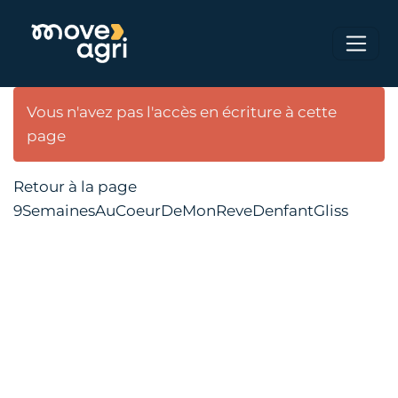
Vous n'avez pas l'accès en écriture à cette
page
Retour à la page
9SemainesAuCoeurDeMonReveDenfantGliss